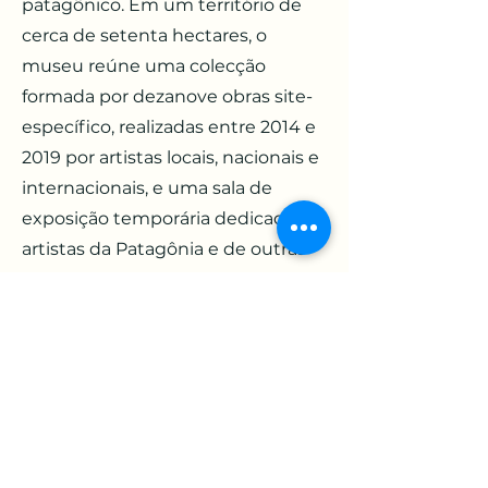
patagônico. Em um território de
cerca de setenta hectares, o
museu reúne uma colecção
formada por dezanove obras site-
específico, realizadas entre 2014 e
2019 por artistas locais, nacionais e
internacionais, e uma sala de
exposição temporária dedicada a
artistas da Patagônia e de outras
regiões do sul global. Para visitar os
trabalhos do museu, deve-se
percorrer as montanhas do
deserto e acessar os trabalhos em
exibição através de placas
instaladas que apontam às
coordenadas geográficas de