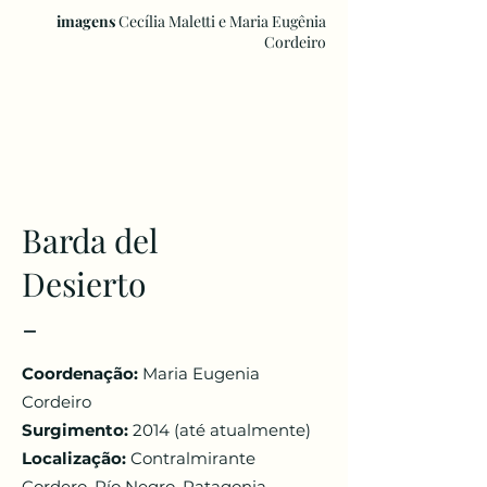
imagens
Cecília Maletti e Maria Eugênia
Cordeiro
Barda del
Desierto
-
Coordenação:
Maria Eugenia
Cordeiro
Surgimento:
2014 (até atualmente)
Localização:
Contralmirante
Cordero, Río Negro, Patagonia